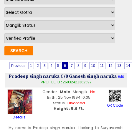
Previous
1
2
3
4
5
6
7
8
9
10
11
12
13
14
Pradeep singh naruka C/0 Ganesh singh naruka
Edit
PROFILE ID : 26032421362597
Gender :
Male
Manglik :
No
Birth : 25 Nov 1994 10:05
Status :
Divorced
QR Code
Height : 5.9 Ft.
Details
My name is Pradeep singh naruka. I belong to Suryavanshi