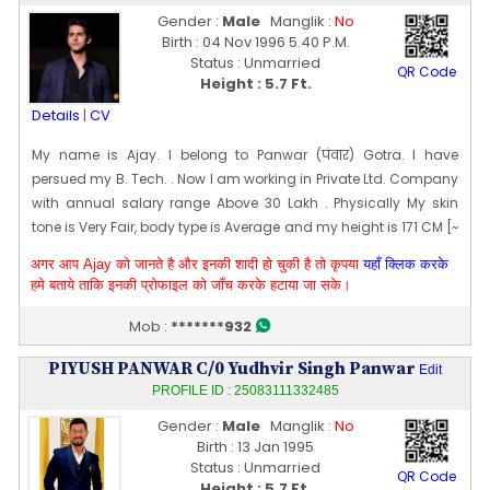
and family oriented person. I love traveling and exploring new
Gender :
Male
Manglik :
No
Places. Preferably Interested in settling outside of
Birth : 04 Nov 1996 5.40 P.M.
Status : Unmarried
Noida/Gurugram preferably in Pune , Bangalore, Mumbai or
QR Code
Height : 5.7 Ft.
Hyderabad. However I am flexible for Noida as well based on the
compatibility. Would also love to have/take any
Details
|
CV
onshore/abroad opportunity for short term basis. Would love to
My name is Ajay. I belong to Panwar (पंवार) Gotra. I have
have a partner who is understanding, and have a strong
persued my B. Tech. . Now I am working in Private Ltd. Company
inclination for values & morals and respects elders & family
with annual salary range Above 30 Lakh . Physically My skin
values. A considerate partner who values opinion and would
tone is Very Fair, body type is Average and my height is 171 CM [~
stand by me through thick and thin and vice versa. Feel free to
5 Ft 7 In]. My date of birth is 04 [11] Nov 1996
connect if you find this profile suitable! Interested in settling
अगर आप Ajay को जानते है और इनकी शादी हो चुकी है तो कृपया
यहाँ क्लिक करके
Edit Profile
outside of Noida/Gurugram preferably in Pune , Bangalore,
हमे बताये ताकि इनकी प्रोफाइल को जाँच करके हटाया जा सके।
Profile Last Updated ON : 15/03/2026 11:23 PM
Mumbai or Hyderabad. Would also love to have/take any
Mob :
*******932
onshore/abroad opportunity for short term basis. Would love to
have a partner who is understanding, and have a strong
PIYUSH PANWAR C/0 Yudhvir Singh Panwar
Edit
inclination for values & morals and respects elders & family
PROFILE ID : 25083111332485
values. A considerate partner who values opinion and would
stand by me through thick and thin and vice versa. Feel free to
Gender :
Male
Manglik :
No
Birth : 13 Jan 1995
connect if you find this profile suitable!
Edit Profile
Status : Unmarried
Profile Last Updated ON : 16/03/2026 05:52 PM
QR Code
Height : 5.7 Ft.