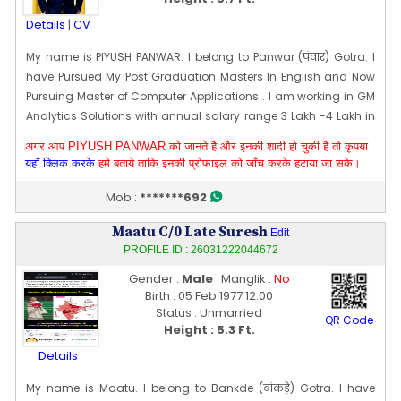
Details
|
CV
My name is PIYUSH PANWAR. I belong to Panwar (पंवार) Gotra. I
have Pursued My Post Graduation Masters In English and Now
Pursuing Master of Computer Applications . I am working in GM
Analytics Solutions with annual salary range 3 Lakh -4 Lakh in
Cyber City, Gurugram . Physically My skin tone is Fair, Body type
अगर आप PIYUSH PANWAR को जानते है और इनकी शादी हो चुकी है तो कृपया
is Athletic and My height is 171 CM [~ 5 Ft 7 In]. My date of birth is
यहाँ क्लिक करके
हमे बताये ताकि इनकी प्रोफाइल को जाँच करके हटाया जा सके।
13 Jan 1995 Education : I hold a Diploma in Electronics and
Communication Engineering, have completed a Masters in
Mob :
*******692
English, and am currently pursuing a Master of Computer
Maatu C/0 Late Suresh
Applications (MCA)
Edit
PROFILE ID : 26031222044672
My Name is PIYUSH PANWAR. I belong to Panwar (पंवार) Gotra. I
have Pursued My Post Graduation Masters In English and Now
Gender :
Male
Manglik :
No
Pursuing Master of Computer Applications . I am Working in GM
Birth : 05 Feb 1977 12:00
Status : Unmarried
Analytics Solutions with annual salary range 3 Lakh - 4 Lakh .
QR Code
Height : 5.3 Ft.
Physically My skin tone is Fair, Body type is Athletic and my
height is 171 CM [~ 5 Ft 7 In]. My date of birth is 13 Jan 1995
Details
Education : I hold a Diploma in Electronics and
My name is Maatu. I belong to Bankde (बांकड़े) Gotra. I have
Communication Engineering, have completed a Masters in