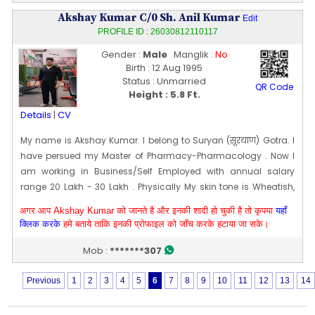
Profile Last Updated ON : 09/03/2026 12:55 AM
Akshay Kumar C/0 Sh. Anil Kumar
Edit
PROFILE ID : 26030812110117
Gender :
Male
Manglik :
No
Birth : 12 Aug 1995
Status : Unmarried
QR Code
Height : 5.8 Ft.
Details
|
CV
My name is Akshay Kumar. I belong to Suryan (सूरयाण) Gotra. I
have persued my Master of Pharmacy-Pharmacology . Now I
am working in Business/Self Employed with annual salary
range 20 Lakh - 30 Lakh . Physically My skin tone is Wheatish,
body type is Athletic and my height is 174 CM [~ 5 Ft 8 In]. My
अगर आप Akshay Kumar को जानते है और इनकी शादी हो चुकी है तो कृपया
यहाँ
date of birth is 12 [08] Aug 1995
क्लिक करके
हमे बताये ताकि इनकी प्रोफाइल को जाँच करके हटाया जा सके।
Edit Profile
Profile Last Updated ON : 08/03/2026 12:24 PM
Mob :
*******307
Previous
1
2
3
4
5
6
7
8
9
10
11
12
13
14