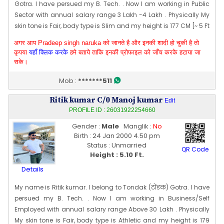
Gotra. I have persued my B. Tech. . Now I am working in Public
Sector with annual salary range 3 Lakh -4 Lakh . Physically My
skin tone is Fair, body type is Slim and my height is 177 CM [~ 5 Ft
9 In]. My date of birth is 25 [11] Nov 1994
अगर आप Pradeep singh naruka को जानते है और इनकी शादी हो चुकी है तो
Edit Profile
कृपया
यहाँ क्लिक करके
हमे बताये ताकि इनकी प्रोफाइल को जाँच करके हटाया जा
Profile Last Updated ON : 24/03/2026 09:46 PM
सके।
Mob :
*******511
Ritik kumar C/0 Manoj kumar
Edit
PROFILE ID : 26031922254660
Gender :
Male
Manglik :
No
Birth : 24 Jan 2000 4.50 pm
Status : Unmarried
QR Code
Height : 5.10 Ft.
Details
My name is Ritik kumar. I belong to Tondak (टोंडक) Gotra. I have
persued my B. Tech. . Now I am working in Business/Self
Employed with annual salary range Above 30 Lakh . Physically
My skin tone is Fair, body type is Athletic and my height is 179