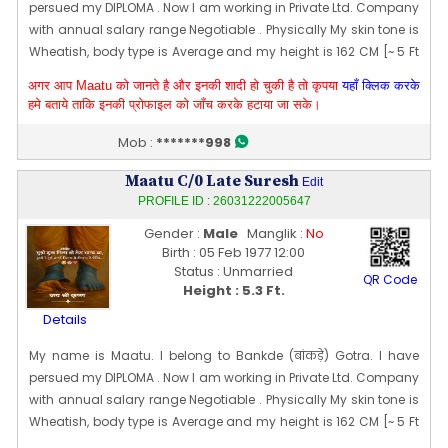
persued my DIPLOMA . Now I am working in Private Ltd. Company
English, and am currently pursuing a Master of Computer
with annual salary range Negotiable . Physically My skin tone is
Applications (MCA) Family Details : My sister holds a B.Tech
Wheatish, body type is Average and my height is 162 CM [~ 5 Ft
degree in Electronics and Communication Engineering and is
3 In]. My date of birth is 05 [02] Feb 1977
currently preparing for government competitive examinations
अगर आप Maatu को जानते है और इनकी शादी हो चुकी है तो कृपया
यहाँ क्लिक करके
Edit Profile
and Brother-in-law is employed as an Inspector in the
हमे बताये ताकि इनकी प्रोफाइल को जाँच करके हटाया जा सके।
Profile Last Updated ON : 12/03/2026 10:46 PM
Customs and Excise Department under the Government of
Mob :
*******998
India.
Edit Profile
Profile Last Updated ON : 15/03/2026 09:50 PM
Maatu C/0 Late Suresh
Edit
PROFILE ID : 26031222005647
Gender :
Male
Manglik :
No
Birth : 05 Feb 1977 12:00
Status : Unmarried
QR Code
Height : 5.3 Ft.
Details
My name is Maatu. I belong to Bankde (बांकड़े) Gotra. I have
persued my DIPLOMA . Now I am working in Private Ltd. Company
with annual salary range Negotiable . Physically My skin tone is
Wheatish, body type is Average and my height is 162 CM [~ 5 Ft
3 In]. My date of birth is 05 [02] Feb 1977