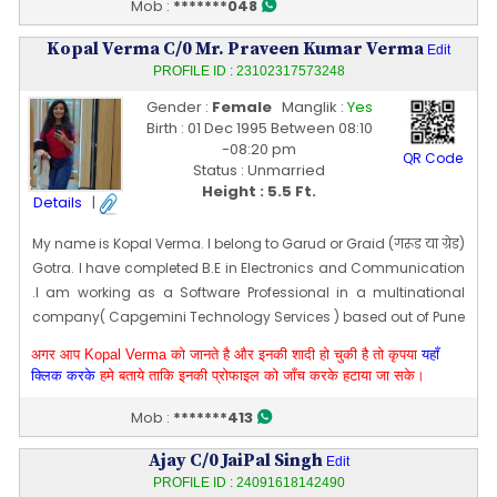
artists.Some of the famous music artists whose videos I have
Mob :
*******048
directed are Parmish Verma, Jasmine Sandal, Bohemia, mc
Kopal Verma C/0 Mr. Praveen Kumar Verma
Square, Emiway bantai and many more
Edit
Edit Profile
PROFILE ID : 23102317573248
Profile Last Updated ON : 16/03/2026 11:07 PM
Gender :
Female
Manglik :
Yes
Birth : 01 Dec 1995 Between 08:10
-08:20 pm
QR Code
Status : Unmarried
Height : 5.5 Ft.
Details
|
My name is Kopal Verma. I belong to Garud or Graid (गरूड या ग्रेड)
Gotra. I have completed B.E in Electronics and Communication
.I am working as a Software Professional in a multinational
company( Capgemini Technology Services ) based out of Pune
with an Annual Package ranging in 12-15 LPA. I am a career and
अगर आप Kopal Verma को जानते है और इनकी शादी हो चुकी है तो कृपया
यहाँ
family oriented person. I love traveling and exploring new
क्लिक करके
हमे बताये ताकि इनकी प्रोफाइल को जाँच करके हटाया जा सके।
Places.
I have completed B.E in Electronics and Communication .I am
Mob :
*******413
working as a Software Professional in a multinational
Ajay C/0 JaiPal Singh
company( Capgemini Technology Services ) based out of Pune
Edit
PROFILE ID : 24091618142490
with an Annual Package ranging in 20-30 LPA. I am a career