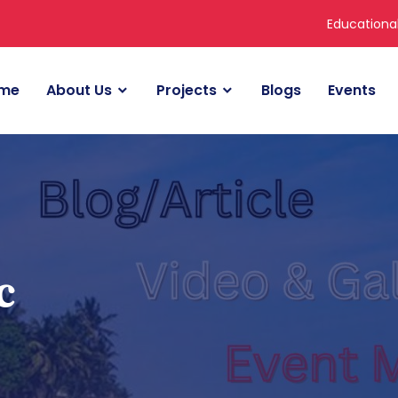
Educationa
me
About Us
Projects
Blogs
Events
c