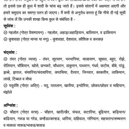
तो इससे एक ही कुल में शादी के चांस बढ़ जाते हैं। इससे संतानों में अक्षमता आएगी और
हमारे समुदाय का समग्र पतन हो जाएगा। मैं सभी से अनुरोध करता हूं कि नीचे दी गई सूची
से जांच लें कि उनकी शाखा किस कुल से संबंधित है -
सूर्यवंश :
गहलोत (गोत्र वैशम्पायन) - गहलोत, अहाड़/अहाड़ियान, बालियान, व ढाकियान
कुशवाहा (गोत्र मानव या मनू) - कुशवाहा, देशवाल, कौशिक व करकछ
चंद्रवंश :
तंवर (गोत्र व्यास) - तंवर, सूरयाण, भरभानिया, माल्‍हयाण, सूमाल, बहुए, रोझे,
रोलियान, चौबियान, खोसे, छनकटे, चौधरान, ठाकुरान, पाथरान, गंधर्व, कटोच, बीबे, पांडू,
झब्‍बे, झपाल, संसारिया/चंदसारिया, कपासिया, दैरवार, जिनवार, काकतीय, लाकियान,
लाखे, टिब्बल व मोघा
यदुवंशि (गोत्र अत्रि) - यदु, पातलान, खारीया, इन्‍दोरिया, छोकर/छोछर व माहियान,
मंझोले
अग्निवंश :
चौहान (गोत्र वत्स) - चौहान, खारी/खैर, चंचल, कटारिया, बूढियान, बाड़ियान/
बाढियान, गरूड या गरेड, कन्‍हैडा/कान्‍हड, धारिया, दाहिवाल, गांगियान, सहचरान/सच्चरान
व माकल/ माकड/भाकड/बाकड