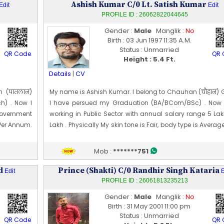
Profile Last Updated ON : 01/07/2026 09:40 PM
Ashish Kumar C/0 Lt. Satish Kumar
Edit
Edit
PROFILE ID : 26062822044645
Gender :
Male
Manglik :
No
Birth : 03 Jun 1997 11:35 A.M.
Status : Unmarried
QR Code
QR 
Height : 5.4 Ft.
Details
|
CV
n (पातलान)
My name is Ashish Kumar. I belong to Chauhan (चौहान) G
h) . Now I
I have persued my Graduation (BA/BCom/BSc) . Now
Government
working in Public Sector with annual salary range 5 Lak
Per Annum.
Lakh . Physically My skin tone is Fair, body type is Avera
thletic and
my height is 164 CM [~ 5 Ft 4 In]. My date of birth is 03 [0
 16 [10] Oct
1997
Mob :
*******751
Edit Profile
nd
Profile Last Updated ON : 28/06/2026 10:12 PM
Prince (Shakti) C/0 Randhir Singh Kataria
Edit
E
PROFILE ID : 26061813235213
Gender :
Male
Manglik :
No
Birth : 31 May 2001 11:00 pm
Status : Unmarried
QR Code
QR 