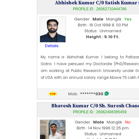
Abhishek Kumar C/0 Satish Kumar
PROFILE ID : 26062710444786
Gender :
Male
Manglik :
Yes
Birth : 16 Oct 1998 8: 00 PM
Status : Unmarried
Height : 5.10 Ft.
Details
My name is Abhishek Kumar. I belong to Patlaa
Gotra. I have persued my Doctorate (PhD/Researc
am working at Public Research University under 
of USA with an annual salary range Above 75 Lakh 
Physically My skin tone is Very Fair, body type is A
my height is 178 CM [~ 5 Ft 10 In]. My date of birth is
Mob :
*******030
1998.
Edit Profile
Bhavesh Kumar C/0 Sh. Suresh Cha
Profile Last Updated ON : 01/07/2026 04:20 AM
PROFILE ID : 26062408395459
Gender :
Male
Manglik :
No
Birth : 14 Nov 1996 12:25 pm
Status : Unmarried