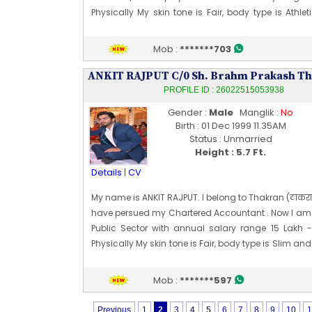
Physically My skin tone is Fair, body type is Athl
height is 177 CM [~ 5 Ft 9 In]. My date of birth is 
1987. I have no demand for girl. Both are fine 
Mob :
*******703
housewife.
I have a Placement agency that provide employm
ANKIT RAJPUT C/0 Sh. Brahm Prakash T
seekers.
Edit Profile
PROFILE ID : 26022515053938
Profile Last Updated ON : 16/06/2026 11:15 AM
Gender :
Male
Manglik :
No
Birth : 01 Dec 1999 11.35AM
Status : Unmarried
Height : 5.7 Ft.
Details
|
CV
My name is ANKIT RAJPUT. I belong to Thakran (ठाकरान
have persued my Chartered Accountant . Now I am 
Public Sector with annual salary range 15 Lakh -
Physically My skin tone is Fair, body type is Slim an
is 172 CM [~ 5 Ft 7 In]. My date of birth is 01 [12] Dec 1
Edit Profile
Mob :
*******597
Profile Last Updated ON : 09/06/2026 04:19 PM
Previous
1
2
3
4
5
6
7
8
9
10
1