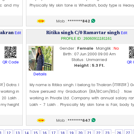
etic and my
Physically My skin tone is Wheatish, body type is Heav
08 [02] Feb
my height is 181 CM [~ 5 Ft 11 In]. My date of birth is 18 [0
working or
1996
Mob :
*******842
Edit Profile
ent to job
hakran
Profile Last Updated ON : 10/06/2026 09:34 PM
Ritika singh C/0 Ramavtar singh
Edit
Edit
PROFILE ID : 26060911181161
Gender :
Female
Manglik :
No
Birth : 07 Jun 2000 09:00 Am
Status : Unmarried
QR Code
QR 
Height : 5.3 Ft.
Details
 ) Gotra. I
My name is Ritika singh. I belong to Thakran (ठाकरान ) Go
working in
have persued my Graduation (BA/BCom/BSc) . Now
 20 Lakh .
working in Private Ltd. Company with annual salary ra
d my height
Lakh - 7 Lakh . Physically My skin tone is Fair, body t
999
Average and my height is 162 CM [~ 5 Ft 3 In]. My date of
is 07 [06] Jun 2000
Mob :
*******647
Edit Profile
Profile Last Updated ON : 09/06/2026 11:27 AM
...
1
12
13
14
15
16
17
18
19
20
21
22
23
26
27