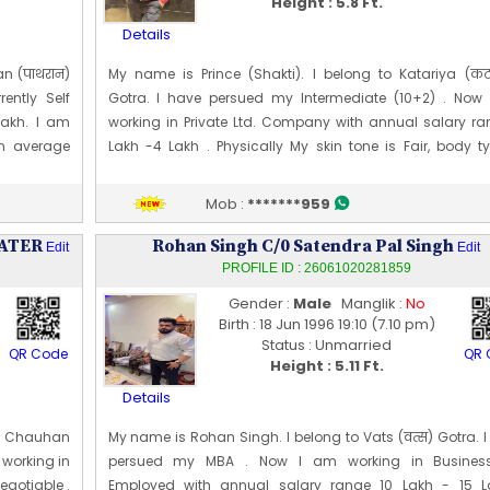
Height : 5.8 Ft.
Details
n (पाथरान)
My name is Prince (Shakti). I belong to Katariya (कटा
ntly Self
Gotra. I have persued my Intermediate (10+2) . Now
Lakh. I am
working in Private Ltd. Company with annual salary ra
an average
Lakh -4 Lakh . Physically My skin tone is Fair, body ty
ome from a
Average and my height is 175 CM [~ 5 Ft 8 In]. My date of
sty, family
is 31 [05] May 2001
Mob :
*******959
Edit Profile
LATER
Profile Last Updated ON : 18/06/2026 01:30 PM
Rohan Singh C/0 Satendra Pal Singh
Edit
Edit
PROFILE ID : 26061020281859
Gender :
Male
Manglik :
No
Birth : 18 Jun 1996 19:10 (7.10 pm)
Status : Unmarried
QR Code
QR 
Height : 5.11 Ft.
Details
o Chauhan
My name is Rohan Singh. I belong to Vats (वत्‍स) Gotra. 
 working in
persued my MBA . Now I am working in Business
egotiable .
Employed with annual salary range 10 Lakh - 15 L