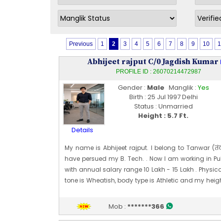
Previous
1
2
3
4
5
6
7
8
9
10
1
Abhijeet rajput C/0 Jagdish Kumar
PROFILE ID : 26070214472987
Gender :
Male
Manglik :
Yes
Birth : 25 Jul 1997 Delhi
Status : Unmarried
Height : 5.7 Ft.
Details
My name is Abhijeet rajput. I belong to Tanwar (तंव
have persued my B. Tech. . Now I am working in Pu
with annual salary range 10 Lakh - 15 Lakh . Physica
tone is Wheatish, body type is Athletic and my heigh
[~ 5 Ft 7 In]. My date of birth is 25 [07] Jul 1997
Edit Profile
Mob :
*******366
Profile Last Updated ON : 02/07/2026 02:49 PM