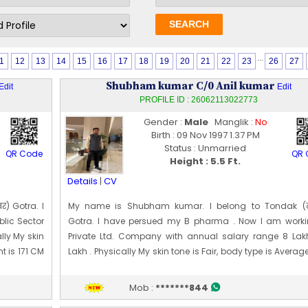
...
1
12
13
14
15
16
17
18
19
20
21
22
23
26
27
Shubham kumar C/0 Anil kumar
Edit
Edit
PROFILE ID : 26062113022773
Gender :
Male
Manglik :
No
Birth : 09 Nov 1997 1.37 PM
Status : Unmarried
QR Code
QR 
Height : 5.5 Ft.
Details
|
CV
र) Gotra. I
My name is Shubham kumar. I belong to Tondak (ट
blic Sector
Gotra. I have persued my B pharma . Now I am worki
lly My skin
Private Ltd. Company with annual salary range 8 Lak
t is 171 CM
Lakh . Physically My skin tone is Fair, body type is Avera
my height is 166 CM [~ 5 Ft 5 In]. My date of birth is 11 [1
1997
Mob :
*******844
Edit Profile