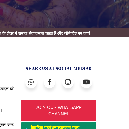
माज सेवा करना चाहते है और नीचे दिए गए कार्यो में हाथ बटवाना चाहते है तो
यहाँ क्लिक
कर
SHARE US AT SOCIAL MEDIA!!
रोफाइल को
JOIN OUR WHATSAPP
ै।
CHANNEL
ुसार सत्य
वैवाहिक गठबंधन व्हाट्सप्प ग्रुप