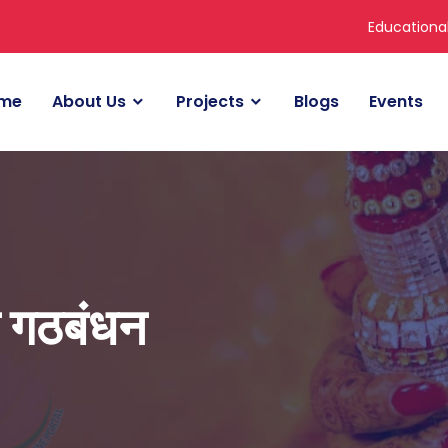
Educationa
me
About Us
Projects
Blogs
Events
क गठबंधन