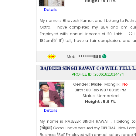
Height : 5.11 Ft.
Details
My name is Bhavesh Kumar, and I belong to Pathra
Gotra. I have completed my BBA and am curre
Employed with annual income of 20 Lakh - 22 
182cm(5' 11") tall, have a fair complexion, and 
build. My date of birth is 14 November 1996. I c
respectable and well-settled family and value hone
Mob :
*******585
values, and mutual respect in relationships.
Non Smoker, Non Drinker, Vegetarian
RAJBEER SINGH RAWAT C/0 WILL TELL 
Edit Profile
Profile Last Updated ON : 24/06/2026 08:44 AM
PROFILE ID : 26061611014474
Gender :
Male
Manglik :
No
Birth : 08 Feb 1987 08:05 PM
Status : Unmarried
Height : 5.9 Ft.
Details
My name is RAJBEER SINGH RAWAT . I belong t
(चौहान) Gotra. I have persued my DIPLOMA . Now I am
Business/Self Employed with annual salary range N