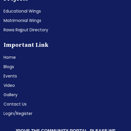
Educational Wings
Matrimonial Wings
Rawa Rajput Directory
Important Link
Home
Blogs
Events
Video
Gallery
Contact Us
Login/Register
IMPROVE THE COMMUNITY PORTAL. PLEASE WRITE US
BY 