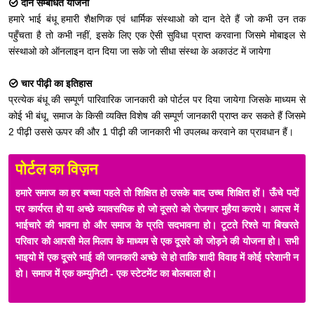
दान सम्बंधित योजना
हमारे भाई बंधू हमारी शैक्षणिक एवं धार्मिक संस्थाओ को दान देते हैं जो कभी उन तक
पहुँचता है तो कभी नहीं, इसके लिए एक ऐसी सुविधा प्राप्त करवाना जिसमे मोबाइल से
संस्थाओ को ऑनलाइन दान दिया जा सके जो सीधा संस्था के अकाउंट में जायेगा
चार पीढ़ी का इतिहास
प्रत्येक बंधू की सम्पूर्ण पारिवारिक जानकारी को पोर्टल पर दिया जायेगा जिसके माध्यम से
कोई भी बंधू, समाज के किसी व्यक्ति विशेष की सम्पूर्ण जानकारी प्राप्त कर सकते हैं जिसमे
2 पीढ़ी उससे ऊपर की और 1 पीढ़ी की जानकारी भी उपलब्ध करवाने का प्रावधान हैं।
पोर्टल का विज़न
हमारे समाज का हर बच्चा पहले तो शिक्षित हो उसके बाद उच्च शिक्षित हों। ऊँचे पदों
पर कार्यरत हो या अच्छे व्यावसयिक हो जो दूसरो को रोजगार मुहैया कराये। आपस में
भाईचारे की भावना हो और समाज के प्रति सदभावना हो। टूटते रिश्ते या बिखरते
परिवार को आपसी मेल मिलाप के माध्यम से एक दूसरे को जोड़ने की योजना हो। सभी
भाइयो में एक दूसरे भाई की जानकारी अच्छे से हो ताकि शादी विवाह में कोई परेशानी न
हो। समाज में एक कम्युनिटी - एक स्टेटमेंट का बोलबाला हो।