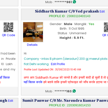
m meerut .
Profile Last Updated ON : 04/09/2023 06:12 AM
Mob :
*******961
al Managar
Siddharth Kumar C/0 Ved prakash
mily .
Edit
Edit
PROFILE ID : 23083110403143
Gender :
Male
Manglik :
Yes
Birth : 11 Oct 1995
Status : Unmarried
QR Code
QR 
Height : 5.9 Ft.
Details
 I had been
Hi
n Private
Company -intas B.pharm (deradun) 200 gj meerut plots 
10 Lakh .
flat Delhi working
Edit Profile
rage and my
Profile Last Updated ON : 31/08/2023 10:40 AM
5-09-27
हाँ क्लिक
अगर आप Siddharth Kumar को जानते है और इनकी शादी हो चुकी है तो क
10 pa. Own
।
यहाँ क्लिक करके
हमे बताये ताकि इनकी प्रोफाइल को जाँच करके हटाया जा
Mob :
*******163
ingh
Sumit Panwar C/0 Mr. Narendra Kumar Panw
Edit
PROFILE ID : 22030916014153