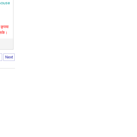
house
कृपया
 सके।
7
Next