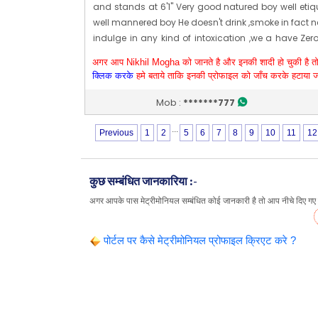
and stands at 6'1" Very good natured boy well eti
well mannered boy He doesn't drink ,smoke in fact ne
indulge in any kind of intoxication ,we a have Zer
policy about this . We are looking for a well culture
अगर आप Nikhil Mogha को जानते है और इनकी शादी हो चुकी है त
high morals and values ,should be atleast gr
क्लिक करके
हमे बताये ताकि इनकी प्रोफाइल को जाँच करके हटाया 
working in any department Thanks and regards
Kumar 9810053777
Mob :
*******777
My younger son is working with IDFC first bank Lt
...
30,000 per month He is in finanace department,wo
Previous
1
2
5
6
7
8
9
10
11
12
sales manager My older son is married and is wo
me in my own business We are into rubber rollers 
provide rollers for printing machines pan India
Edit 
कुछ सम्बंधित जानकारिया :-
Profile Last Updated ON : 27/09/2021 07:37 PM
अगर आपके पास मेट्रीमोनियल सम्बंधित कोई जानकारी है तो आप नीचे दिए गए लि
पोर्टल पर कैसे मेट्रीमोनियल प्रोफाइल क्रिएट करे ?