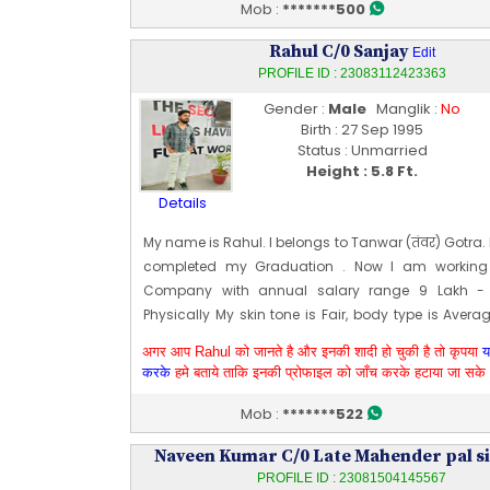
khatauli muzaffarnagar current living in modipura
Mob :
*******500
My father working in a Sugar Mill as a Gener
Rahul C/0 Sanjay
(G.M.).we are looking for a educated and simple fa
Edit
PROFILE ID : 23083112423363
Profile
Profile Last Updated ON : 04/09/2023 06:38 AM
Gender :
Male
Manglik :
No
Birth : 27 Sep 1995
Status : Unmarried
Height : 5.8 Ft.
Details
My name is Rahul. I belongs to Tanwar (तंवर) Gotra.
completed my Graduation . Now I am working i
Company with annual salary range 9 Lakh - 
Physically My skin tone is Fair, body type is Ave
height is 173 CM [~ 5 Ft 8 In]. My date of birth is 199
अगर आप Rahul को जानते है और इनकी शादी हो चुकी है तो कृपया
य
Doing job and earing (4-5 lakh pa) rental income 
करके
हमे बताये ताकि इनकी प्रोफाइल को जाँच करके हटाया जा सके
house 290 gaj in naraina village.
Edit Profile
Profile Last Updated ON : 31/08/2023 12:42 PM
Mob :
*******522
Naveen Kumar C/0 Late Mahender pal s
PROFILE ID : 23081504145567