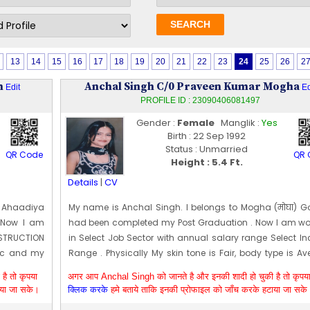
13
14
15
16
17
18
19
20
21
22
23
24
25
26
2
h
Anchal Singh C/0 Praveen Kumar Mogha
Edit
Ed
PROFILE ID : 23090406081497
Gender :
Female
Manglik :
Yes
Birth : 22 Sep 1992
Status : Unmarried
QR Code
QR 
Height : 5.4 Ft.
Details
|
CV
r Ahaadiya
My name is Anchal Singh. I belongs to Mogha (मोघा) Got
. Now I am
had been completed my Post Graduation . Now I am wo
TRUCTION
in Select Job Sector with annual salary range Select I
etic and my
Range . Physically My skin tone is Fair, body type is A
-10-15
and my height is 165 CM [~ 5 Ft 4 In]. My date of birth is
ै तो कृपया
अगर आप Anchal Singh को जानते है और इनकी शादी हो चुकी है तो कृपय
of Balaji
09-22
ाया जा सके।
क्लिक करके
हमे बताये ताकि इनकी प्रोफाइल को जाँच करके हटाया जा सके
rdhan post
Edit Profile