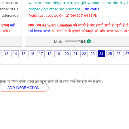
quettes and
we are searching a simple girl whose is handle my 
ither of us
properly no other requirement
Edit Profile
o tolerance
Profile Last Updated ON : 27/09/2021 04:55 PM
d girl with
ो कृपया
यहाँ
अगर आप Ashwani Chauhan को जानते है और इनकी शादी हो चुकी है तो 
aduate and
जा सके।
यहाँ क्लिक करके
हमे बताये ताकि इनकी प्रोफाइल को जाँच करके हटाया जा
 Devender
Mob :
*******199
d,salary is
rking as a
13
14
15
16
17
18
19
20
21
22
23
24
25
26
2
rking with
business we
Profile
ंक पर क्लिक करके भाइयो तक पंहुचा सकते हो जो हमेशा यहाँ रिकॉर्ड के रूप में रहेगा।
ADD INFORMATION