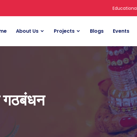
Educationa
me
About Us
Projects
Blogs
Events
क गठबंधन