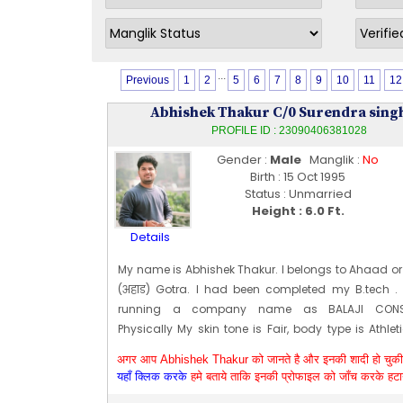
...
Previous
1
2
5
6
7
8
9
10
11
12
Abhishek Thakur C/0 Surendra sing
PROFILE ID : 23090406381028
Gender :
Male
Manglik :
No
Birth : 15 Oct 1995
Status : Unmarried
Height : 6.0 Ft.
Details
My name is Abhishek Thakur. I belongs to Ahaad o
(अहाड) Gotra. I had been completed my B.tech 
running a company name as BALAJI CONS
Physically My skin tone is Fair, body type is Athl
height is 183 CM [~ 6 Ft 0 In]. My date of birth is 1995
अगर आप Abhishek Thakur को जानते है और इनकी शादी हो चुकी ह
Myself Abhishek Thakur managing director 
यहाँ क्लिक करके
हमे बताये ताकि इनकी प्रोफाइल को जाँच करके हट
Construction. I am basically from village Sa