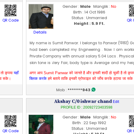
Gender :
Male
Manglik :
No
Birth : 14 Oct 1986
Status : Unmarried
QR Code
QR 
Height : 5.9 Ft.
Details
My name is Sumit Panwar. I belongs to Panwar (पंवार) Go
had been completed my Engineering . Now I am worki
Private Company with annual salary 5.04 Lacs . Physical
skin tone is Very Fair, body type is Average and my hei
177 CM [~ 5 Ft 9 In]. My date of birth is 1986-10-14
 तो कृपया
यहाँ
अगर आप Sumit Panwar को जानते है और इनकी शादी हो चुकी है तो कृप
sumit is currently working in a private company (h
जा सके।
क्लिक करके
हमे बताये ताकि इनकी प्रोफाइल को जाँच करके हटाया जा सके
Scouts) as Senior HR consultant also persuing MBA
NMIMS (distance learning), father is a retired gover
Mob :
*******943
servant Father's native village is Tera and mother's n
Akshay C/0 ishwar chand
village is tatiri Grand father's name Late Mater Raghubir
Edit
PROFILE ID : 20092723403598
Edit Profile
Profile Last Updated ON : 09/03/2022 04:05 PM
Gender :
Male
Manglik :
No
Birth : 22 Sep 1992
Status : Unmarried
QR Code
QR 