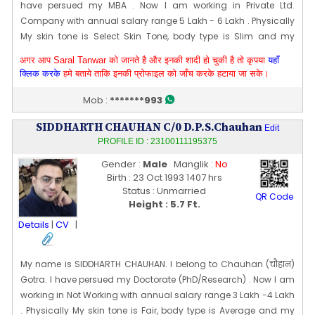
have persued my MBA . Now I am working in Private Ltd.
Company with annual salary range 5 Lakh - 6 Lakh . Physically
My skin tone is Select Skin Tone, body type is Slim and my
height is 171 CM [~ 5 Ft 7 In]. My date of birth is 05 Mar 1995
अगर आप Saral Tanwar को जानते है और इनकी शादी हो चुकी है तो कृपया
यहाँ
Edit Profile
क्लिक करके
हमे बताये ताकि इनकी प्रोफाइल को जाँच करके हटाया जा सके।
Profile Last Updated ON : 13/10/2023 09:11 AM
Mob :
*******993
SIDDHARTH CHAUHAN C/0 D.P.S.Chauhan
Edit
PROFILE ID : 23100111195375
Gender :
Male
Manglik :
No
Birth : 23 Oct 1993 1407 hrs
Status : Unmarried
QR Code
Height : 5.7 Ft.
Details
|
CV
|
My name is SIDDHARTH CHAUHAN. I belong to Chauhan (चौहान)
Gotra. I have persued my Doctorate (PhD/Research) . Now I am
working in Not Working with annual salary range 3 Lakh -4 Lakh
. Physically My skin tone is Fair, body type is Average and my