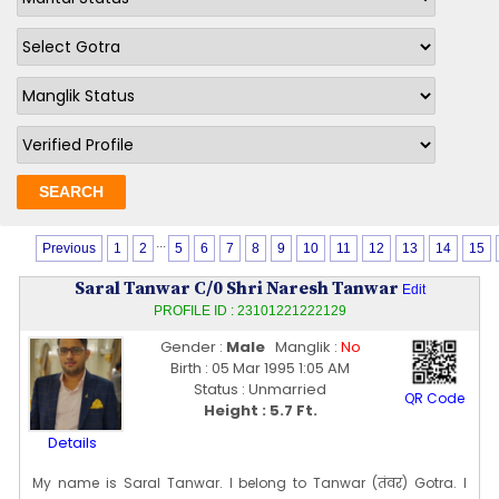
...
Previous
1
2
5
6
7
8
9
10
11
12
13
14
15
Saral Tanwar C/0 Shri Naresh Tanwar
Edit
PROFILE ID : 23101221222129
Gender :
Male
Manglik :
No
Birth : 05 Mar 1995 1:05 AM
Status : Unmarried
QR Code
Height : 5.7 Ft.
Details
My name is Saral Tanwar. I belong to Tanwar (तंवर) Gotra. I