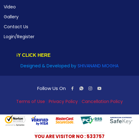
Video
Gallery
Contact Us
Login/Register
WE WELCOM
Designed & Developed by
SHIVANAND MOGHA
Follow Us On
Terms of Use
|
Privacy Policy
|
Cancellation Policy
YOU ARE VISITOR NO : 533757