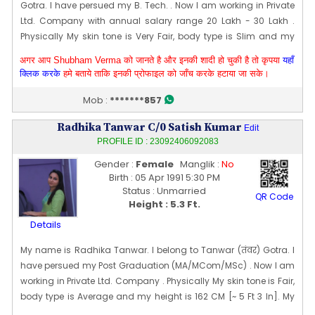
Gotra. I have persued my B. Tech. . Now I am working in Private
Ltd. Company with annual salary range 20 Lakh - 30 Lakh .
Physically My skin tone is Very Fair, body type is Slim and my
height is 173 CM [~ 5 Ft 8 In]. My date of birth is 25 [10] Oct 1996.
अगर आप Shubham Verma को जानते है और इनकी शादी हो चुकी है तो कृपया
यहाँ
We have two houses one is at Delhi and the other one is at
क्लिक करके
हमे बताये ताकि इनकी प्रोफाइल को जाँच करके हटाया जा सके।
Faridabad which is our current residence.
Edit Profile
Mob :
*******857
Profile Last Updated ON : 24/09/2023 03:35 PM
Radhika Tanwar C/0 Satish Kumar
Edit
PROFILE ID : 23092406092083
Gender :
Female
Manglik :
No
Birth : 05 Apr 1991 5:30 PM
Status : Unmarried
QR Code
Height : 5.3 Ft.
Details
My name is Radhika Tanwar. I belong to Tanwar (तंवर) Gotra. I
have persued my Post Graduation (MA/MCom/MSc) . Now I am
working in Private Ltd. Company . Physically My skin tone is Fair,
body type is Average and my height is 162 CM [~ 5 Ft 3 In]. My
date of birth is 05 [04] Apr 1991