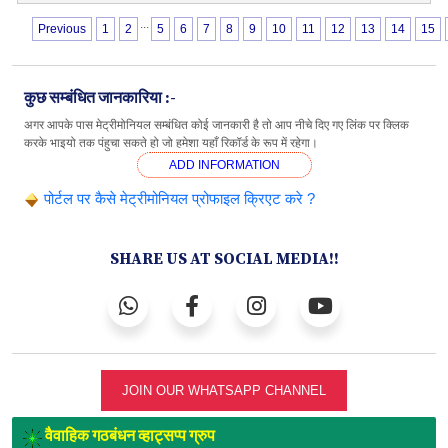
...
Previous
1
2
5
6
7
8
9
10
11
12
13
14
15
कुछ सम्बंधित जानकारिया :-
अगर आपके पास मेट्रीमोनियल सम्बंधित कोई जानकारी है तो आप नीचे दिए गए लिंक पर क्लिक
करके भाइयो तक पंहुचा सकते हो जो हमेशा यहाँ रिकॉर्ड के रूप में रहेगा।
ADD INFORMATION
पोर्टल पर कैसे मेट्रीमोनियल प्रोफाइल क्रिएट करे ?
SHARE US AT SOCIAL MEDIA!!
JOIN OUR WHATSAPP CHANNEL
वैवाहिक गठबंधन व्हाट्सप्प ग्रुप