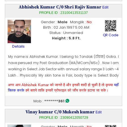
Abhishek Kumar C/0 Shri Rajiv Kumar
Edit
PROFILE ID : 23100413531137
Gender :
Male
Manglik :
No
Birth : 02 Jan 1997 5.00 AM
Status : Unmarried
QR Code
Height : 5.8 Ft.
Details
My name is Abhishek Kumar. I belong to Tondak (टोंडक) Gotra. I
have persued my Post Graduation (MA/MCom/MSc) . Now I am
working in Select Job Sector with annual salary range 3 Lakh -4
Lakh . Physically My skin tone is Fair, body type is Select Body
Type and my height is 175 CM [~ 5 Ft 8 In]. My date of birth is 02
अगर आप Abhishek Kumar को जानते है और इनकी शादी हो चुकी है तो कृपया
यहाँ
Jan 1997
क्लिक करके
हमे बताये ताकि इनकी प्रोफाइल को जाँच करके हटाया जा सके।
Edit Profile
Profile Last Updated ON : 04/10/2023 02:02 PM
Mob :
*******361
Vinay kumar C/0 Mukesh kumar
Edit
PROFILE ID : 23090412050729
Gender :
Male
Manglik :
No